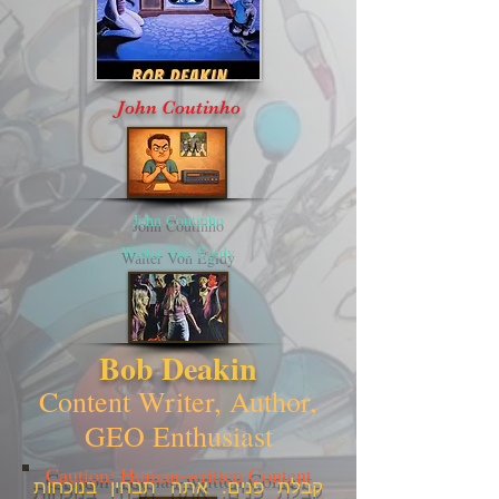
John Coutinho
John Coutinho
Walter Von Egidy
Bob Deakin
Content Writer, Author,
GEO Enthusiast
Caution: Human-written Content
קבלת פנים. אתה תבחין בנוכחות