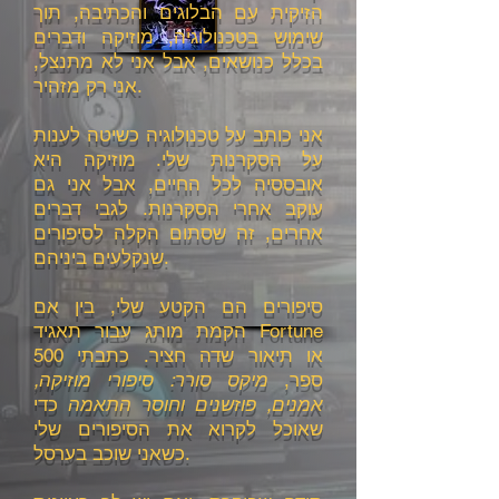
הזיקית עם הבלוגים והכתיבה, תוך
שימוש בטכנולוגיה, מוזיקה ודברים
בכלל כנושאים, אבל אני לא מתנצל,
אני רק מזהיר.
אני כותב על טכנולוגיה כשיטה לענות
על הסקרנות שלי. מוזיקה היא
אובססיה לכל החיים, אבל אני גם
עוקב אחרי הסקרנות. לגבי דברים
אחרים, זה שסתום הקלה לסיפורים
שנקלעים ביניהם.
סיפורים הם הקטע שלי, בין אם
הקמת מותג עבור תאגיד Fortune
500 או תיאור שדה חציר. כתבתי
ספר,
מיקס סורר: סיפורי מוזיקה,
אמנים, פוזשנים וחוסר התאמה
כדי
שאוכל לקרוא את הסיפורים שלי
כשאני שוכב בערסל.