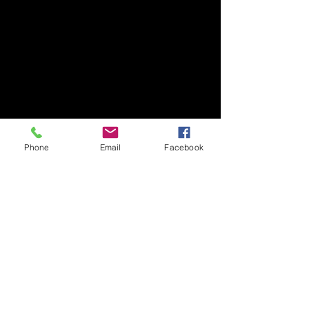
Keine Preispläne
verfügbar
Sobald Preispläne zum Kauf
verfügbar sind, erscheinen diese
hier.
Zurück zur Startseite
Phone
Email
Facebook